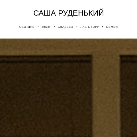
САША РУДЕНЬКИЙ
САША РУДЕНЬКИЙ
ОБО МНЕ
ОБО МНЕ
•
•
35MM
35MM
•
•
СВАДЬБЫ
СВАДЬБЫ
•
•
ЛАВ СТОРИ
ЛАВ СТОРИ
•
•
СЕМЬИ
СЕМЬИ